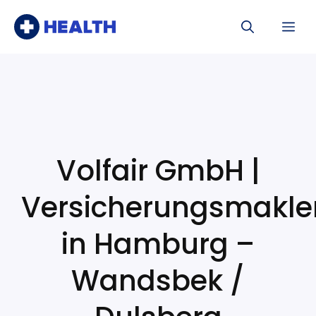
Skip
Me
to
content
Volfair GmbH |
Versicherungsmakle
in Hamburg –
Wandsbek /